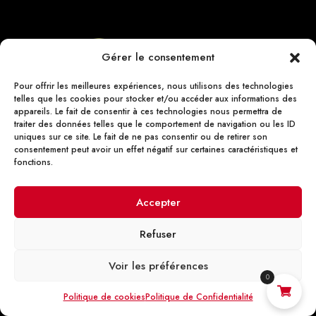
Gérer le consentement
Pour offrir les meilleures expériences, nous utilisons des technologies
telles que les cookies pour stocker et/ou accéder aux informations des
appareils. Le fait de consentir à ces technologies nous permettra de
traiter des données telles que le comportement de navigation ou les ID
uniques sur ce site. Le fait de ne pas consentir ou de retirer son
consentement peut avoir un effet négatif sur certaines caractéristiques et
121 Av. de Lyon, 77140 Nemours

fonctions.
Ouvert du Mardi au Samedi 10h00-12h30

et 14h00-19h00
Accepter
commande-servidog@bbox.fr

Refuser
09 82 44 67 44

Voir les préférences
0
Rubriques principales :
Politique de cookies
Politique de Confidentialité
Aliments Chiens