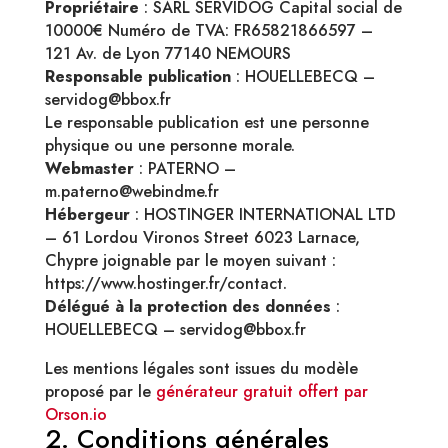
Propriétaire
: SARL SERVIDOG Capital social de
10000€ Numéro de TVA: FR65821866597 –
121 Av. de Lyon 77140 NEMOURS
Responsable publication
: HOUELLEBECQ –
servidog@bbox.fr
Le responsable publication est une personne
physique ou une personne morale.
Webmaster
: PATERNO –
m.paterno@webindme.fr
Hébergeur
: HOSTINGER INTERNATIONAL LTD
– 61 Lordou Vironos Street 6023 Larnace,
Chypre joignable par le moyen suivant :
https://www.hostinger.fr/contact.
Délégué à la protection des données
:
HOUELLEBECQ – servidog@bbox.fr
Les mentions légales sont issues du modèle
proposé par le
générateur gratuit offert par
Orson.io
2. Conditions générales