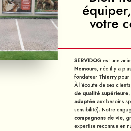
équiper,
votre 
SERVIDOG
est une anim
Nemours
, née il y a pl
fondateur
Thierry
pour 
À l’écoute de ses clien
de qualité supérieure
,
adaptée
aux besoins sp
sensibilité). Notre enga
compagnons de vie
, g
expertise reconnue en nu