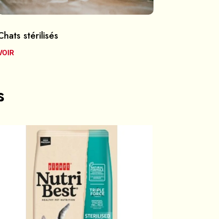
Chats stérilisés
VOIR
s