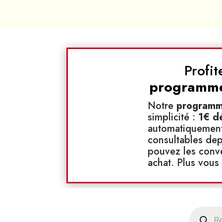
Profi
programme 
Notre
programme
simplicité :
1€ d
automatiquement 
consultables dep
pouvez les conv
achat. Plus vou
Recherche
de