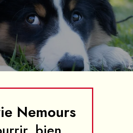
rie Nemours
urrir, bien