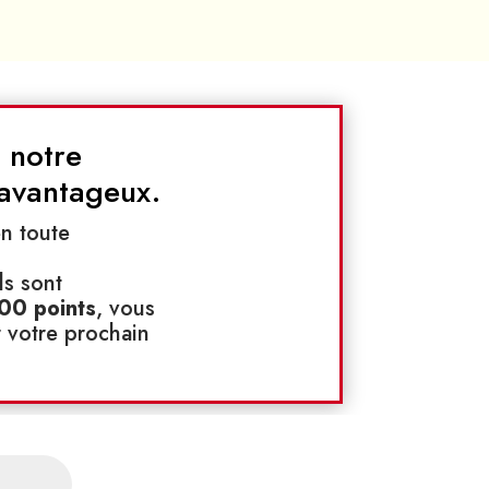
 notre
 avantageux.
n toute
ls sont
00 points
, vous
ur votre prochain