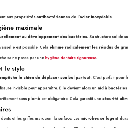
ment aux
propriétés antibactériennes de l’acier inoxydable
.
ygiène maximale
turellement au développement des bactéries
. Sa structure solide 
vaisselle est possible. Cela
élimine radicalement les résidus de gra
ouche saine passe par une
hygiène dentaire rigoureuse
.
t le style
 empêche le chien de déplacer son bol partout
. C’est parfait pour
 fissure invisible peut apparaître. Elle devient alors un
nid à bactéries
n revêtement sans plomb est obligatoire. Cela garantit une
sécurité alim
aires
 dents et les griffes marquent la surface. Les
microbes se logent dur