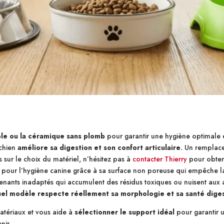
able ou la céramique sans plomb
pour garantir une hygiène optimale e
 chien
améliore sa digestion et son confort articulaire
. Un remplac
s sur le choix du matériel, n’hésitez pas à
contacter Thierry
pour obteni
e pour l’hygiène canine grâce à sa surface non poreuse qui empêche la 
enants inadaptés qui accumulent des résidus toxiques ou nuisent aux a
quel modèle respecte réellement sa morphologie et sa santé dige
matériaux et vous aide à
sélectionner le support idéal
pour garantir u
nir.