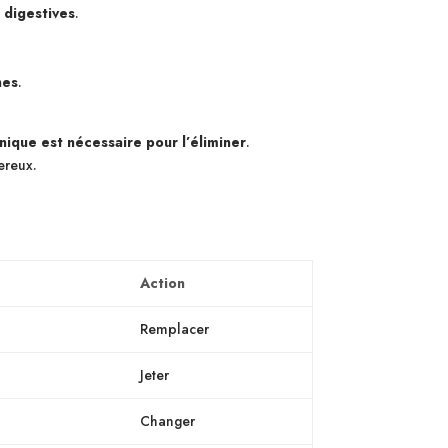
 digestives
.
nes
.
ique est nécessaire pour l’éliminer
.
ereux.
Action
Remplacer
Jeter
Changer