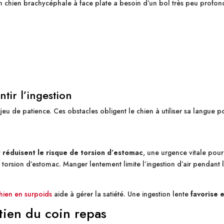
Un chien brachycéphale à face plate a besoin d’un bol très peu profo
tir l’ingestion
 jeu de patience. Ces obstacles obligent le chien à utiliser sa langue
t
réduisent le risque de torsion d’estomac
, une urgence vitale pour
a torsion d’estomac. Manger lentement limite l’ingestion d’air pendant 
chien en surpoids
aide à gérer la satiété. Une ingestion lente
favorise 
etien du coin repas