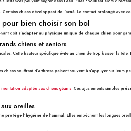
 substances peuvent migrer dans l’eau. Elles *polluent alors directem
r
. Certains chiens développent de l’acné. Le contact prolongé avec cert
 pour bien choisir son bol
enant doit
s’adapter au physique unique de chaque chien
pour garan
rands chiens et seniors
ales. Cette hauteur spécifique évite au chien de trop baisser la tête.
. Les chiens souffrant d’arthrose peinent souvent à s’appuyer sur leurs p
limentation adaptée aux chiens géants
. Ces ajustements simples
prés
aux oreilles
ône
protège l’hygiène de l’animal
. Elles empêchent les longues oreil