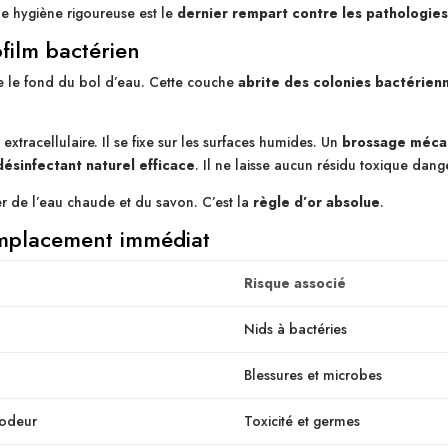
ne hygiène rigoureuse est le
dernier rempart contre les pathologies
film bactérien
sse le fond du bol d’eau. Cette couche
abrite des colonies bactérien
extracellulaire. Il se fixe sur les surfaces humides. Un
brossage mécan
désinfectant naturel efficace
. Il ne laisse aucun résidu toxique dang
ser de l’eau chaude et du savon. C’est la
règle d’or absolue
.
emplacement immédiat
Risque associé
Nids à bactéries
Blessures et microbes
 odeur
Toxicité et germes