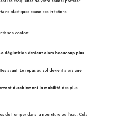
ent les croquettes de votre animal préféré*.
ains plastiques cause ces irritations.
tir son confort.
La déglutition devient alors beaucoup plus
attes avant. Le repas au sol devient alors une
ervent durablement la mobilité
des plus
les de tremper dans la nourriture ou l’eau. Cela