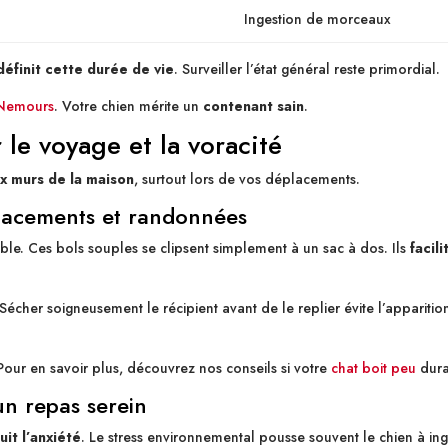
Ingestion de morceaux
définit cette durée de vie
. Surveiller l’état général reste primordial.
 Nemours
. Votre chien mérite un
contenant sain
.
 le voyage et la voracité
ux murs de la maison
, surtout lors de vos déplacements.
placements et randonnées
able. Ces bols souples se clipsent simplement à un sac à dos. Ils
facil
écher soigneusement le récipient avant de le replier évite l’apparitio
 Pour en savoir plus, découvrez nos conseils si votre
chat boit peu
duran
un repas serein
uit l’anxiété
. Le stress environnemental pousse souvent le chien à ingér